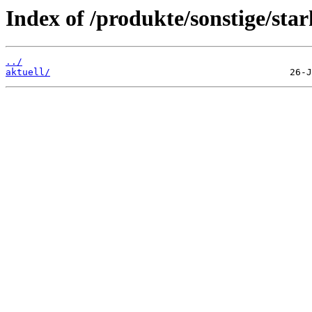
Index of /produkte/sonstige/sta
../
aktuell/