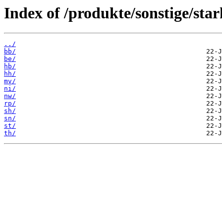
Index of /produkte/sonstige/star
../
bb/
be/
hb/
hh/
mv/
ni/
nw/
rp/
sh/
sn/
st/
th/