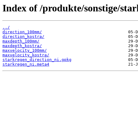
Index of /produkte/sonstige/star
../
direction_100mm/
direction_kostra/
maxdepth_100mm/
maxdepth_kostra/
maxvelocity_100mm/
maxvelocity_kostra/
starkregen_direction_ni.gpkg
starkregen_ni.meta4